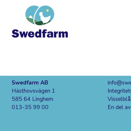
Swedfarm AB
info@swe
Hästhovsvägen 1
Integrit
585 64 Linghem
Visselblå
013-35 99 00
En del a