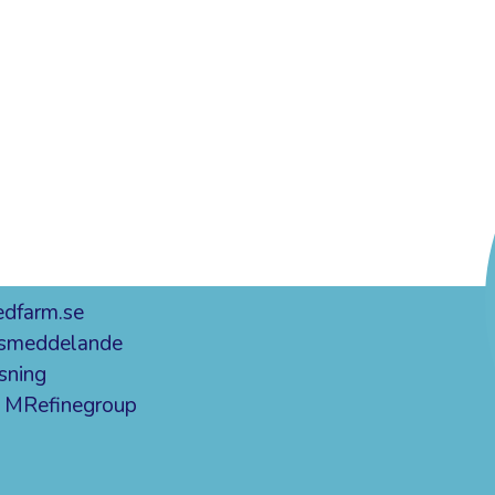
dfarm.se
etsmeddelande
sning
v
MRefinegroup