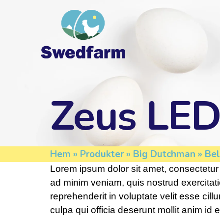
Zeus LE
Hem
»
Produkter
»
Big Dutchman
»
Bel
Lorem ipsum dolor sit amet, consectetur 
ad minim veniam, quis nostrud exercitati
reprehenderit in voluptate velit esse cill
culpa qui officia deserunt mollit anim id 