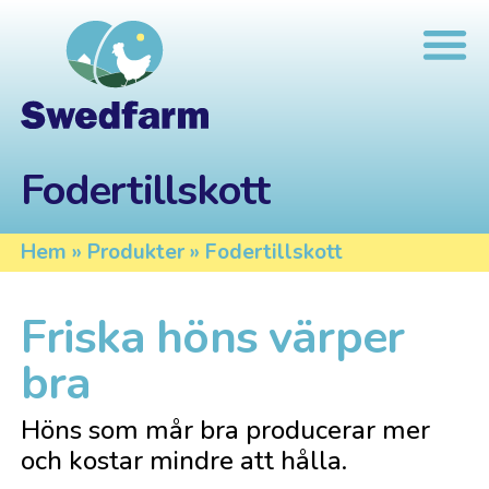
Fodertillskott
Hem
»
Produkter
»
Fodertillskott
Friska höns värper
bra
Höns som mår bra producerar mer
och kostar mindre att hålla.