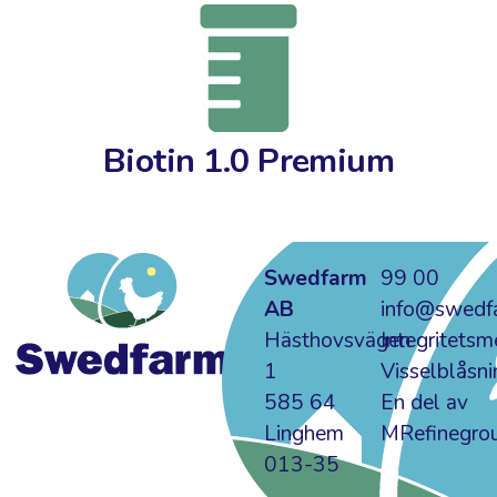
Biotin 1.0 Premium
Swedfarm
99 00
AB
info@swedf
Hästhovsvägen
Integritets
1
Visselblåsni
585 64
En del av
Linghem
MRefinegro
013-35