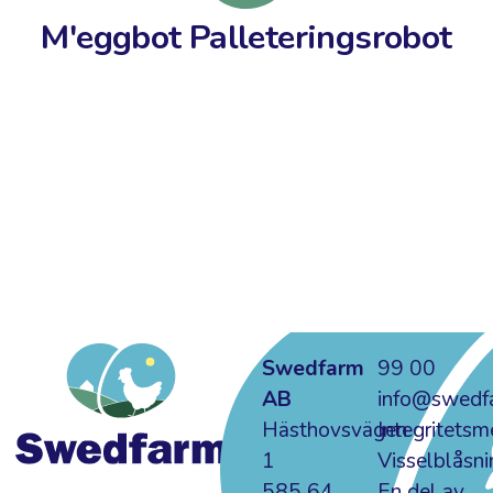
M'eggbot Palleteringsrobot
Swedfarm
99 00
AB
info@swedf
Hästhovsvägen
Integritets
1
Visselblåsni
585 64
En del av