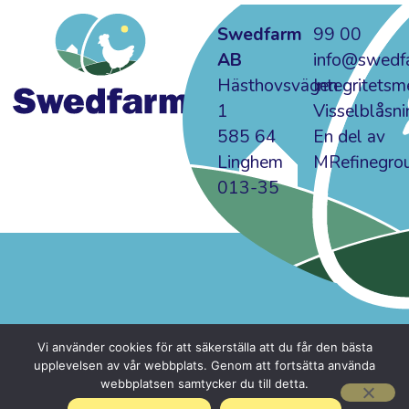
Swedfarm
99 00
AB
info@swedf
Hästhovsvägen
Integritets
1
Visselblåsni
585 64
En del av
Linghem
MRefinegro
013-35
Vi använder cookies för att säkerställa att du får den bästa
upplevelsen av vår webbplats. Genom att fortsätta använda
webbplatsen samtycker du till detta.