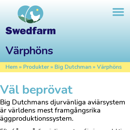
Värphöns
Hem
»
Produkter
»
Big Dutchman
»
Värphöns
Väl beprövat
Big Dutchmans djurvänliga aviärsystem
är världens mest framgångsrika
äggproduktionssystem.